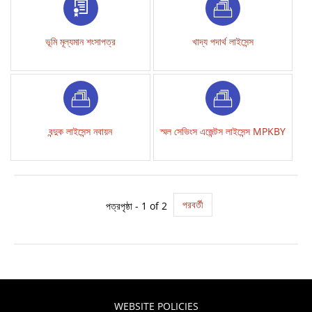
ভূমি মূল্যমান শংসাপত্র
খাদ্য পদার্থ লাইসেন্স
বন্দুক লাইসেন্স নবায়ন
স্মল সেভিংস এজেন্টস লাইসেন্স MPKBY
পরবর্তী
পত্রপৃষ্ঠা - 1 of 2
WEBSITE POLICIES